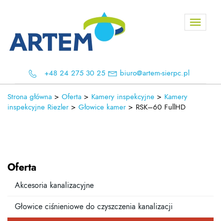
Toggle
navigati
+48 24 275 30 25
biuro@artem-sierpc.pl
Strona główna
>
Oferta
>
Kamery inspekcyjne
>
Kamery
inspekcyjne Riezler
>
Głowice kamer
>
RSK–60 FullHD
Oferta
Akcesoria kanalizacyjne
Głowice ciśnieniowe do czyszczenia kanalizacji