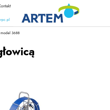
Kontakt
rpc.pl
ą model 3688
głowicą