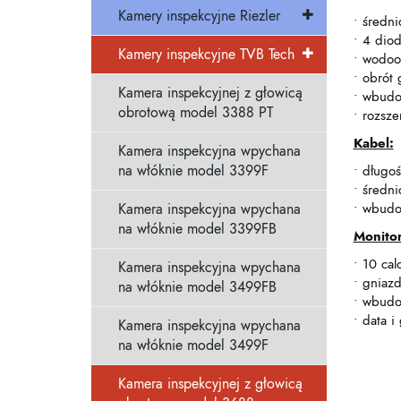
Kamery inspekcyjne Riezler
• średn
• 4 diod
Kamery inspekcyjne TVB Tech
• wodoo
• obrót 
Kamera inspekcyjnej z głowicą
• wbudo
obrotową model 3388 PT
• rozsz
Kabel:
Kamera inspekcyjna wpychana
na włóknie model 3399F
• długo
• średn
Kamera inspekcyjna wpychana
• wbudo
na włóknie model 3399FB
Monitor
• 10 ca
Kamera inspekcyjna wpychana
• gniaz
na włóknie model 3499FB
• wbudo
• data i
Kamera inspekcyjna wpychana
na włóknie model 3499F
Kamera inspekcyjnej z głowicą