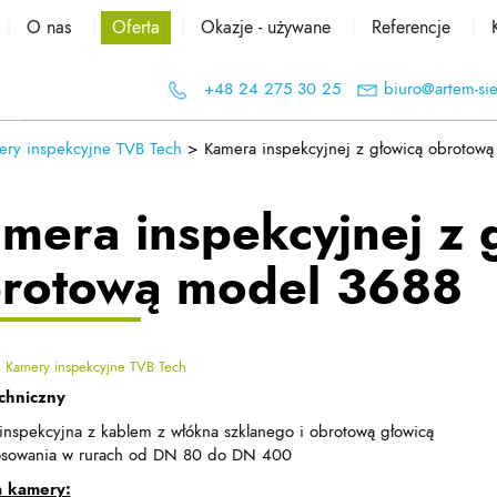
O nas
Oferta
Okazje - używane
Referencje
+48 24 275 30 25
biuro@artem-sie
ery inspekcyjne TVB Tech
>
Kamera inspekcyjnej z głowicą obrotow
mera inspekcyjnej z 
rotową model 3688
:
Kamery inspekcyjne TVB Tech
chniczny
inspekcyjna z kablem z włókna szklanego i obrotową głowicą
osowania w rurach od DN 80 do DN 400
a kamery: