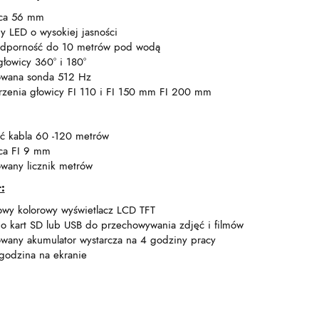
ica 56 mm
y LED o wysokiej jasności
dporność do 10 metrów pod wodą
głowicy 360° i 180°
wana sonda 512 Hz
erzenia głowicy FI 110 i FI 150 mm FI 200 mm
ść kabla 60 -120 metrów
ica FI 9 mm
wany licznik metrów
:
lowy kolorowy wyświetlacz LCD TFT
do kart SD lub USB do przechowywania zdjęć i filmów
wany akumulator wystarcza na 4 godziny pracy
 godzina na ekranie