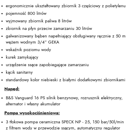
ergonomicznie ukształtowany zbiornik 3 częściowy z polietylenu
pojemność 800 litrów
wyjmowany zbiornik paliwa 8 litrów
zbiornik na płyn przeciw zamarzaniu 30 litrów
galwanizowany bęben napełniający obsługiwany ręcznie z 50 m
wężem wodnym 3/4” GEKA
wskaźnik poziomu wody
kurek zamykający
urządzenie ssące zapobiegające zamarzaniu
kącik sanitarny
standardowy kolor niebieski z białymi dodatkowymi zbiornikami
Napęd:
B&S Vanguard 16 PS silnik benzynowy, rozrusznik elektryczny,
alternator i własny akumulator
Pompa wysokociśnieniowa:
3 tłokowa pompa ceramiczna SPECK NP - 25, 150 bar/50l/min
z filtrem wody w przewodzie ssącym, automatyczny regulator