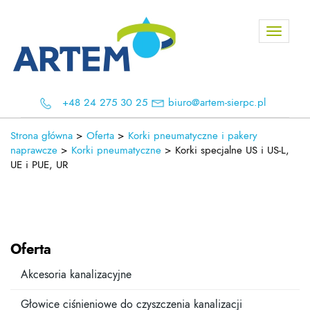
Toggle
navigati
+48 24 275 30 25
biuro@artem-sierpc.pl
Strona główna
>
Oferta
>
Korki pneumatyczne i pakery
naprawcze
>
Korki pneumatyczne
>
Korki specjalne US i US-L,
UE i PUE, UR
Oferta
Akcesoria kanalizacyjne
Głowice ciśnieniowe do czyszczenia kanalizacji