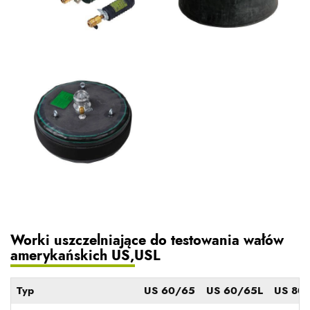
Worki uszczelniające do testowania wałów
amerykańskich US,USL
Typ
US 60/65
US 60/65L
US 80