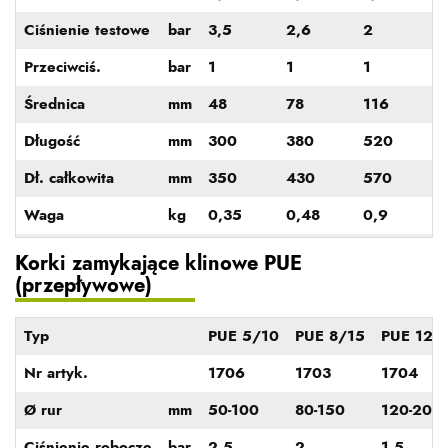
Ciśnienie testowe
bar
3,5
2,6
2
Przeciwciś.
bar
1
1
1
Średnica
mm
48
78
116
Długość
mm
300
380
520
Dł. całkowita
mm
350
430
570
Waga
kg
0,35
0,48
0,9
Korki zamykające klinowe PUE
(przepływowe)
Typ
PUE 5/10
PUE 8/15
PUE 12/
Nr artyk.
1706
1703
1704
Ø rur
mm
50-100
80-150
120-200
Ciśnienie robocze
bar
2,5
2
1,5