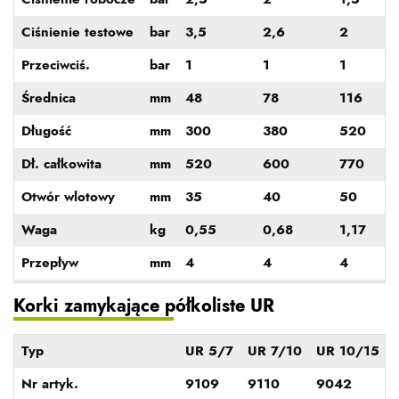
Ciśnienie testowe
bar
3,5
2,6
2
Przeciwciś.
bar
1
1
1
Średnica
mm
48
78
116
Długość
mm
300
380
520
Dł. całkowita
mm
520
600
770
Otwór wlotowy
mm
35
40
50
Waga
kg
0,55
0,68
1,17
Przepływ
mm
4
4
4
Korki zamykające półkoliste UR
Typ
UR 5/7
UR 7/10
UR 10/15
Nr artyk.
9109
9110
9042