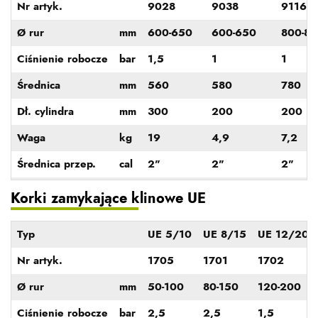
Nr artyk.
9028
9038
9116
Ø rur
mm
600-650
600-650
800-8
Ciśnienie robocze
bar
1,5
1
1
Średnica
mm
560
580
780
Dł. cylindra
mm
300
200
200
Waga
kg
19
4,9
7,2
Średnica przep.
cal
2"
2"
2"
Korki zamykające klinowe UE
Typ
UE 5/10
UE 8/15
UE 12/20
Nr artyk.
1705
1701
1702
Ø rur
mm
50-100
80-150
120-200
Ciśnienie robocze
bar
2,5
2,5
1,5