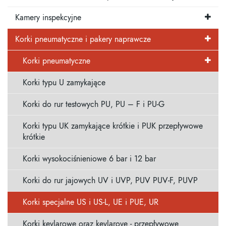
Kamery inspekcyjne
Korki pneumatyczne i pakery naprawcze
Korki pneumatyczne
Korki typu U zamykające
Korki do rur testowych PU, PU – F i PU-G
Korki typu UK zamykające krótkie i PUK przepływowe
krótkie
Korki wysokociśnieniowe 6 bar i 12 bar
Korki do rur jajowych UV i UVP, PUV PUV-F, PUVP
Korki specjalne US i US-L, UE i PUE, UR
Korki kevlarowe oraz kevlarove - przepływowe