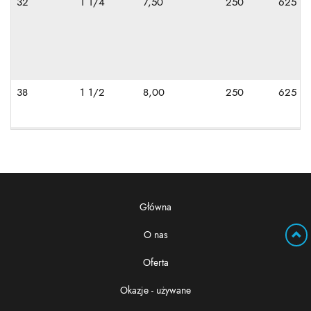
32
1 1/4
7,50
250
625
38
1 1/2
8,00
250
625
Główna
O nas
Oferta
Okazje - używane