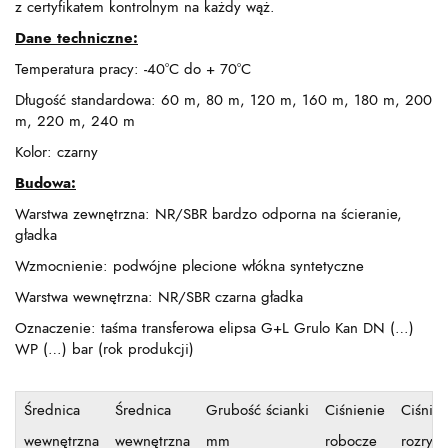
z certyfikatem kontrolnym na każdy wąż.
Dane techniczne:
Temperatura pracy: -40°C do + 70°C
Długość standardowa: 60 m, 80 m, 120 m, 160 m, 180 m, 200
m, 220 m, 240 m
Kolor: czarny
Budowa:
Warstwa zewnętrzna: NR/SBR bardzo odporna na ścieranie,
gładka
Wzmocnienie: podwójne plecione włókna syntetyczne
Warstwa wewnętrzna: NR/SBR czarna gładka
Oznaczenie: taśma transferowa elipsa G+L Grulo Kan DN (…)
WP (…) bar (rok produkcji)
Średnica
Średnica
Grubość ścianki
Ciśnienie
Ciśnien
wewnętrzna
wewnętrzna
mm
robocze
rozryw